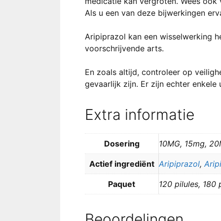
medicatie kan vergroten. Wees ook v
Als u een van deze bijwerkingen ervaa
Aripiprazol kan een wisselwerking 
voorschrijvende arts.
En zoals altijd, controleer op veili
gevaarlijk zijn. Er zijn echter enkel
Extra informatie
Dosering
10MG, 15mg, 2
Actief ingrediënt
Aripiprazol
,
Arip
Paquet
120 pilules, 180 p
Beoordelingen