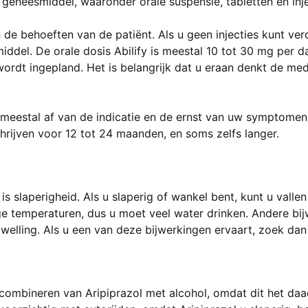
 geneesmiddel, waaronder orale suspensie, tabletten en inje
 de behoeften van de patiënt. Als u geen injecties kunt ve
del. De orale dosis Abilify is meestal 10 tot 30 mg per dag
wordt ingepland. Het is belangrijk dat u eraan denkt de me
eestal af van de indicatie en de ernst van uw symptomen. 
chrijven voor 12 tot 24 maanden, en soms zelfs langer.
 is slaperigheid. Als u slaperig of wankel bent, kunt u vall
 temperaturen, dus u moet veel water drinken. Andere bijw
lling. Als u een van deze bijwerkingen ervaart, zoek dan 
 combineren van Aripiprazol met alcohol, omdat dit het daa