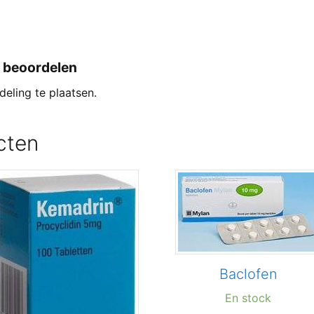
e beoordelen
eling te plaatsen.
cten
Baclofen
En stock