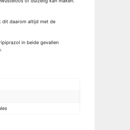
ewusteloos of duizelig kan maken.
 dit daarom altijd met de
ipiprazol in beide gevallen
.
ules