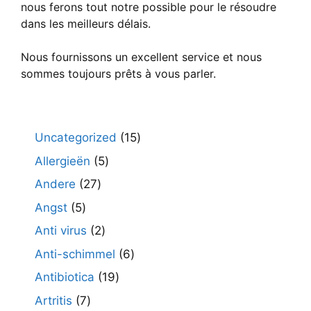
nous ferons tout notre possible pour le résoudre
dans les meilleurs délais.
Nous fournissons un excellent service et nous
sommes toujours prêts à vous parler.
15
Uncategorized
15
producten
5
Allergieën
5
producten
27
Andere
27
producten
5
Angst
5
producten
2
Anti virus
2
producten
6
Anti-schimmel
6
producten
19
Antibiotica
19
producten
7
Artritis
7