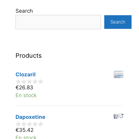
Search
Search
Products
Clozaril
€
26.83
0
v
En stock
a
n
5
Dapoxetine
€
35.42
0
v
En stock