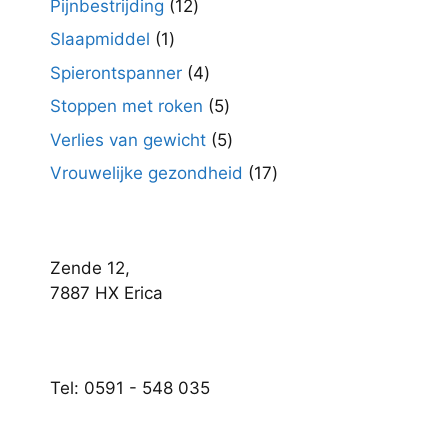
12
Pijnbestrijding
12
producten
1
Slaapmiddel
1
product
4
Spierontspanner
4
producten
5
Stoppen met roken
5
producten
5
Verlies van gewicht
5
producten
17
Vrouwelijke gezondheid
17
producten
Zende 12,
7887 HX Erica
Tel: 0591 - 548 035