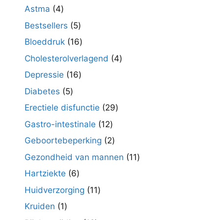
producten
4
Astma
4
producten
5
Bestsellers
5
producten
16
Bloeddruk
16
producten
4
Cholesterolverlagend
4
producten
16
Depressie
16
producten
5
Diabetes
5
producten
29
Erectiele disfunctie
29
producten
12
Gastro-intestinale
12
producten
2
Geboortebeperking
2
producten
11
Gezondheid van mannen
11
producten
6
Hartziekte
6
producten
11
Huidverzorging
11
producten
1
Kruiden
1
product