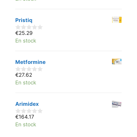
a
n
5
Pristiq
€
25.29
0
v
En stock
a
n
5
Metformine
€
27.62
0
v
En stock
a
n
5
Arimidex
€
164.17
0
v
En stock
a
n