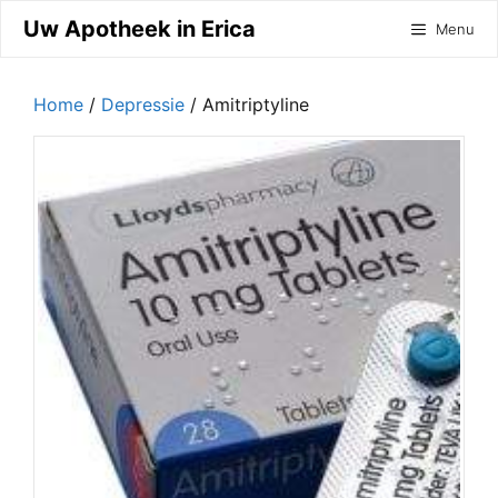
Ga
Uw Apotheek in Erica
Menu
naar
de
inhoud
Home
/
Depressie
/ Amitriptyline