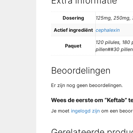
Extra informatie
Dosering
125mg, 250mg,
Actief ingrediënt
cephalexin
120 pilules, 180 
Paquet
pillen##30 pille
Beoordelingen
Er zijn nog geen beoordelingen.
Wees de eerste om “Keftab” t
Je moet
ingelogd zijn
om een beoord
Gerelateerde produ