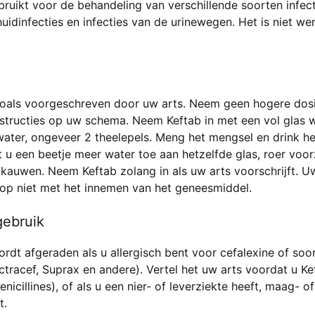
ruikt voor de behandeling van verschillende soorten infect
huidinfecties en infecties van de urinewegen. Het is niet w
oals voorgeschreven door uw arts. Neem geen hogere dosis
structies op uw schema. Neem Keftab in met een vol glas w
water, ongeveer 2 theelepels. Meng het mengsel en drink het
gt u een beetje meer water toe aan hetzelfde glas, roer voor
of kauwen. Neem Keftab zolang in als uw arts voorschrijft
stop niet met het innemen van het geneesmiddel.
gebruik
dt afgeraden als u allergisch bent voor cefalexine of soortg
ectracef, Suprax en andere). Vertel het uw arts voordat u Ke
icillines), of als u een nier- of leverziekte heeft, maag- o
t.