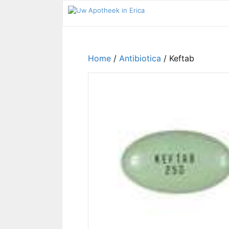
Ga
naar
de
inhoud
Home
/
Antibiotica
/ Keftab