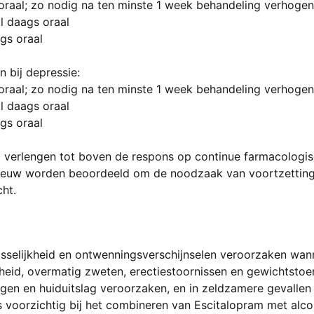
 oraal; zo nodig na ten minste 1 week behandeling verhoge
 daags oraal
gs oraal
 bij depressie:
 oraal; zo nodig na ten minste 1 week behandeling verhoge
 daags oraal
gs oraal
 verlengen tot boven de respons op continue farmacologis
ieuw worden beoordeeld om de noodzaak van voortzetting
ht.
isselijkheid en ontwenningsverschijnselen veroorzaken wan
igheid, overmatig zweten, erectiestoornissen en gewichtst
ngen en huiduitslag veroorzaken, en in zeldzamere gevallen e
s voorzichtig bij het combineren van Escitalopram met alco