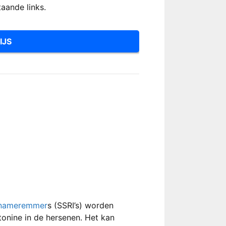
taande links.
IJS
pnameremmer
s (SSRI’s) worden
onine in de hersenen. Het kan