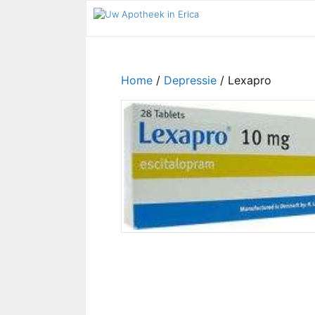
Ga
naar
de
inhoud
Home
/
Depressie
/ Lexapro