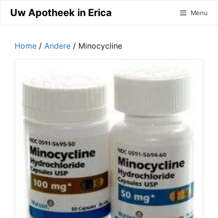
Ga
Uw Apotheek in Erica
Menu
naar
de
inhoud
Home
/
Andere
/ Minocycline