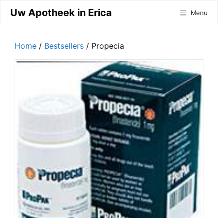
Ga
Uw Apotheek in Erica
Menu
naar
de
inhoud
Home
/
Bestsellers
/ Propecia