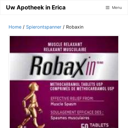
Ga
Uw Apotheek in Erica
Menu
naar
de
inhoud
Home
/
Spierontspanner
/ Robaxin