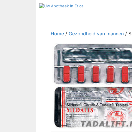
Ga
naar
de
inhoud
Home
/
Gezondheid van mannen
/ Si