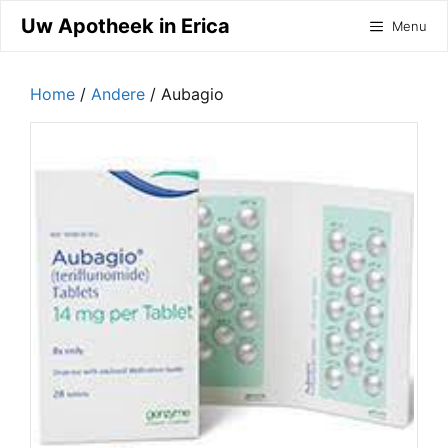
Ga
Uw Apotheek in Erica
Menu
naar
de
inhoud
Home
/
Andere
/ Aubagio