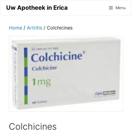
Ga
Uw Apotheek in Erica
Menu
naar
de
inhoud
Home
/
Artritis
/ Colchicines
Colchicines