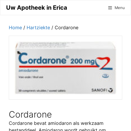
Ga
Uw Apotheek in Erica
Menu
naar
de
inhoud
Home
/
Hartziekte
/ Cordarone
Cordarone
Cordarone bevat amiodaron als werkzaam
bestanddeel. Amiodaron wordt gebruikt om