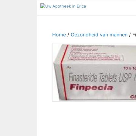
Ga
naar
de
inhoud
Home
/
Gezondheid van mannen
/ F