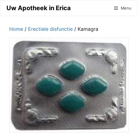
Ga
Uw Apotheek in Erica
Menu
naar
de
inhoud
Home
/
Erectiele disfunctie
/ Kamagra