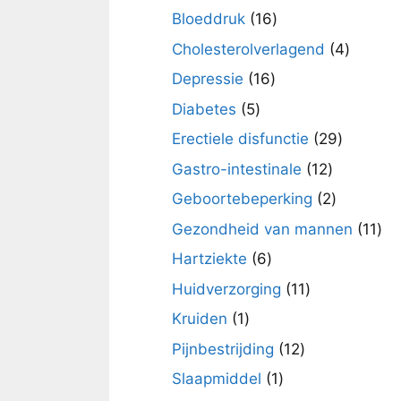
producten
16
Bloeddruk
16
producten
4
Cholesterolverlagend
4
product
16
Depressie
16
producten
5
Diabetes
5
producten
29
Erectiele disfunctie
29
product
12
Gastro-intestinale
12
producten
2
Geboortebeperking
2
producte
11
Gezondheid van mannen
11
pro
6
Hartziekte
6
producten
11
Huidverzorging
11
producten
1
Kruiden
1
product
12
Pijnbestrijding
12
producten
1
Slaapmiddel
1
product