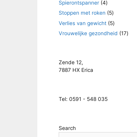
4
Spierontspanner
4
producten
5
Stoppen met roken
5
producten
5
Verlies van gewicht
5
producte
17
Vrouwelijke gezondheid
17
pro
Zende 12,
7887 HX Erica
Tel: 0591 - 548 035
Search