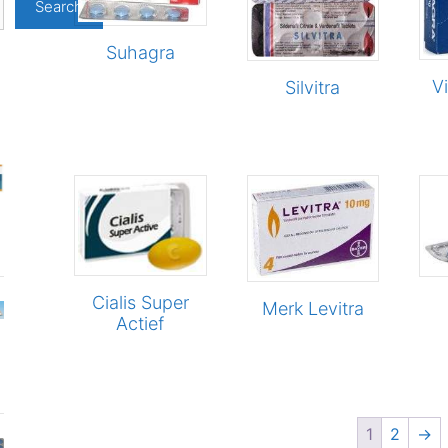
Search
Suhagra
V
Silvitra
Cialis Super
Merk Levitra
Actief
1
2
→