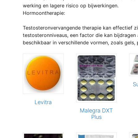
werking en lagere risico op bijwerkingen.
Hormoontherapie:
en
Testosteronvervangende therapie kan effectief z
testosteronniveaus, een factor die kan bijdragen 
beschikbaar in verschillende vormen, zoals gels, pl
en
n
Su
ducten
Levitra
Malegra DXT
Plus