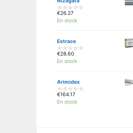
Nizagara
€
26.27
0
v
En stock
a
n
5
Estrace
€
28.60
0
v
En stock
a
n
5
Arimidex
€
164.17
0
v
En stock
a
n
5