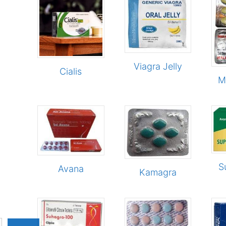
n
Viagra Jelly
ducten
Cialis
M
S
Avana
Kamagra