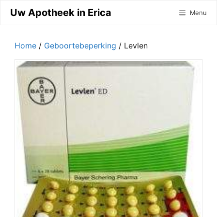
Ga
Uw Apotheek in Erica
Menu
naar
de
inhoud
Home
/
Geboortebeperking
/ Levlen