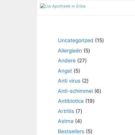
Ga
naar
de
inhoud
15
Uncategorized
15
producten
5
Allergieën
5
producten
27
Andere
27
producten
5
Angst
5
producten
2
Anti virus
2
producten
6
Anti-schimmel
6
producten
19
Antibiotica
19
producten
7
Artritis
7
producten
4
Astma
4
producten
5
Bestsellers
5