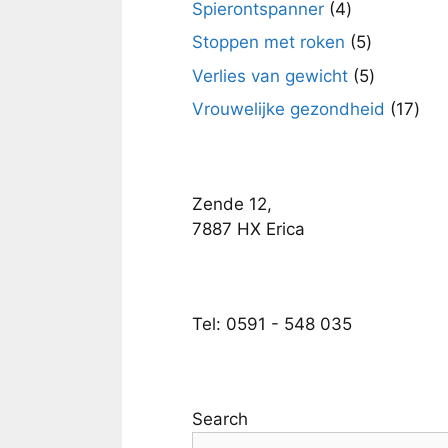
4
Spierontspanner
4
producten
5
Stoppen met roken
5
producten
5
Verlies van gewicht
5
producte
17
Vrouwelijke gezondheid
17
pro
Zende 12,
7887 HX Erica
Tel: 0591 - 548 035
Search