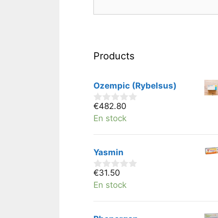
Products
Ozempic (Rybelsus)
€
482.80
0
v
En stock
a
n
5
Yasmin
€
31.50
0
v
En stock
a
n
5