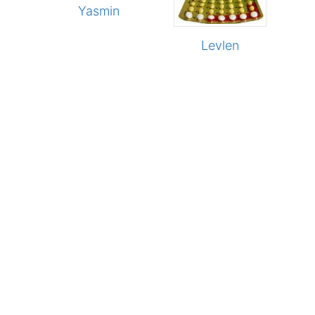
Yasmin
Levlen
en
en
n
ducten