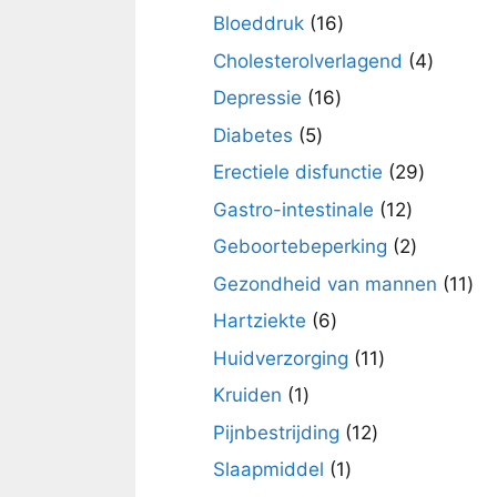
producten
16
Bloeddruk
16
producten
4
Cholesterolverlagend
4
product
16
Depressie
16
producten
5
Diabetes
5
producten
29
Erectiele disfunctie
29
product
12
Gastro-intestinale
12
producten
2
Geboortebeperking
2
producte
11
Gezondheid van mannen
11
pro
6
Hartziekte
6
producten
11
Huidverzorging
11
producten
1
Kruiden
1
product
12
Pijnbestrijding
12
producten
1
Slaapmiddel
1
product