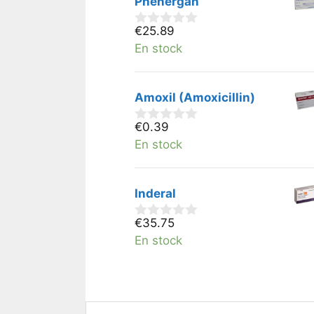
Phenergan
€
25.89
0
v
En stock
a
n
5
Amoxil (Amoxicillin)
€
0.39
0
v
En stock
a
n
5
Inderal
€
35.75
0
v
En stock
a
n
5