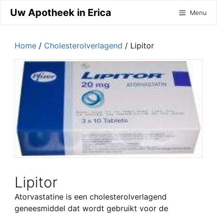
Ga
Uw Apotheek in Erica
Menu
naar
de
inhoud
Home
/
Cholesterolverlagend
/ Lipitor
Lipitor
Atorvastatine is een cholesterolverlagend
geneesmiddel dat wordt gebruikt voor de