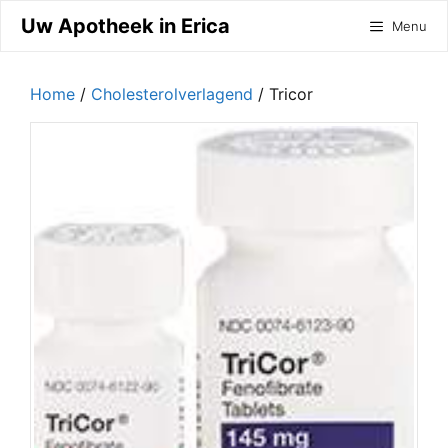
Ga
Uw Apotheek in Erica
Menu
naar
de
inhoud
Home
/
Cholesterolverlagend
/ Tricor