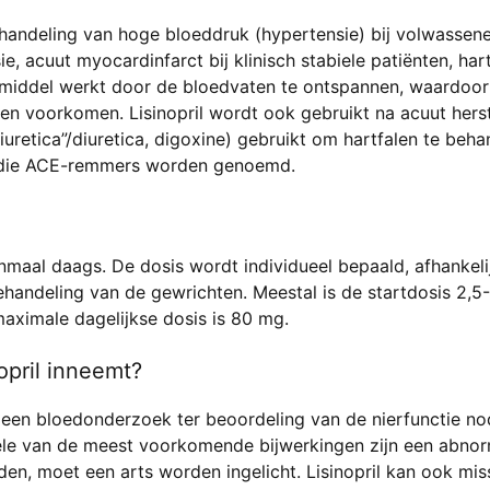
ehandeling van hoge bloeddruk (hypertensie) bij volwassene
, acuut myocardinfarct bij klinisch stabiele patiënten, hart
smiddel werkt door de bloedvaten te ontspannen, waardoor 
en voorkomen. Lisinopril wordt ook gebruikt na acuut hers
iuretica”/diuretica, digoxine) gebruikt om hartfalen te beh
n die ACE-remmers worden genoemd.
nmaal daags. De dosis wordt individueel bepaald, afhankel
ehandeling van de gewrichten. Meestal is de startdosis 2,
aximale dagelijkse dosis is 80 mg.
opril inneemt?
een bloedonderzoek ter beoordeling van de nierfunctie nod
ele van de meest voorkomende bijwerkingen zijn een abnorm
den, moet een arts worden ingelicht. Lisinopril kan ook miss