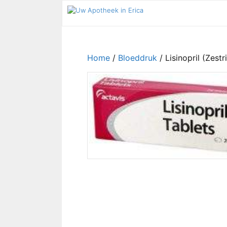
Ga
naar
de
inhoud
Home
/
Bloeddruk
/ Lisinopril (Zestri