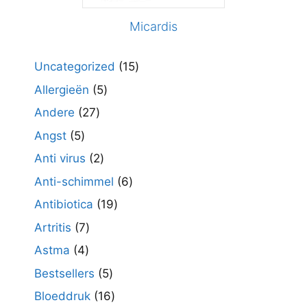
Micardis
15
Uncategorized
15
producten
5
Allergieën
5
producten
27
Andere
27
producten
5
Angst
5
producten
2
Anti virus
2
producten
6
Anti-schimmel
6
producten
19
Antibiotica
19
producten
7
Artritis
7
producten
4
Astma
4
producten
5
Bestsellers
5
producten
16
Bloeddruk
16