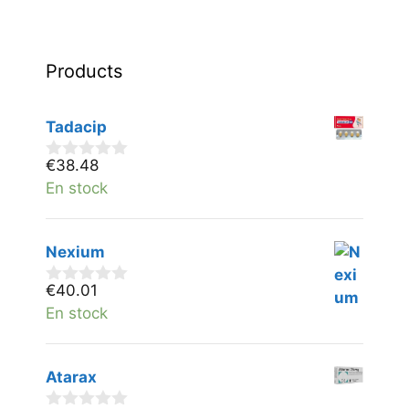
Products
Tadacip
€
38.48
0
v
En stock
a
n
5
Nexium
€
40.01
0
v
En stock
a
n
5
Atarax