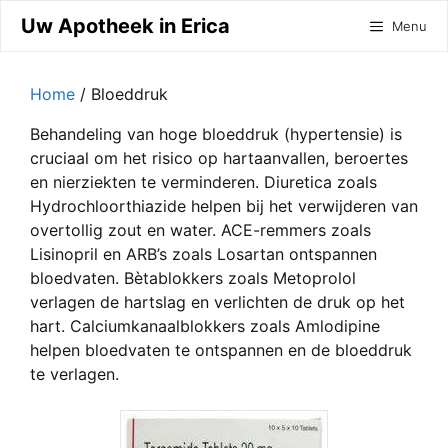
Ga
Uw Apotheek in Erica
Menu
naar
de
inhoud
Home
/ Bloeddruk
Behandeling van hoge bloeddruk (hypertensie) is
cruciaal om het risico op hartaanvallen, beroertes
en nierziekten te verminderen. Diuretica zoals
Hydrochloorthiazide helpen bij het verwijderen van
overtollig zout en water. ACE-remmers zoals
Lisinopril en ARB’s zoals Losartan ontspannen
bloedvaten. Bètablokkers zoals Metoprolol
verlagen de hartslag en verlichten de druk op het
hart. Calciumkanaalblokkers zoals Amlodipine
helpen bloedvaten te ontspannen en de bloeddruk
te verlagen.