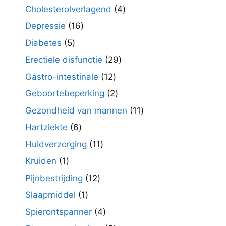
producten
4
Cholesterolverlagend
4
producten
16
Depressie
16
producten
5
Diabetes
5
producten
29
Erectiele disfunctie
29
producten
12
Gastro-intestinale
12
producten
2
Geboortebeperking
2
producten
11
Gezondheid van mannen
11
producten
6
Hartziekte
6
producten
11
Huidverzorging
11
producten
1
Kruiden
1
product
12
Pijnbestrijding
12
producten
1
Slaapmiddel
1
product
4
Spierontspanner
4
producten