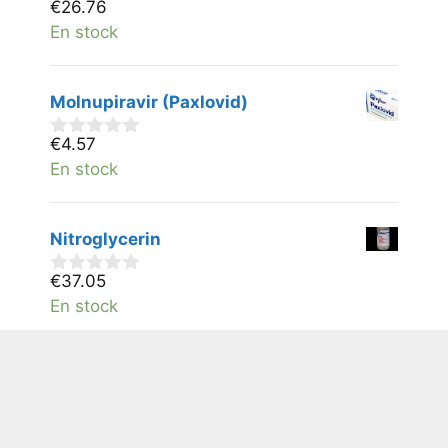
€
26.76
0
v
En stock
a
n
5
Molnupiravir (Paxlovid)
€
4.57
0
v
En stock
a
n
5
Nitroglycerin
€
37.05
0
v
En stock
a
n
5
Refusions- og returpolitik
Verzendingsbeleid
Nieuwe