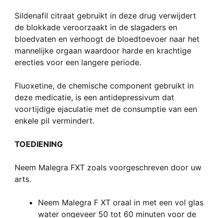
Sildenafil citraat
gebruikt
in deze drug
verwijdert
de blokkade
veroorzaakt
in de slagaders
en
bloedvaten
en verhoogt
de
bloedtoevoer naar
het
mannelijke orgaan
waardoor
harde
en krachtige
erecties
voor een
langere
periode
.
Fluoxetine
, de
chemische
component
gebruikt
in
deze medicatie,
is
een antidepressivum
dat
voortijdige ejaculatie
met de
consumptie van
een
enkele
pil
vermindert
.
TOEDIENING
Neem
Malegra FXT
zoals voorgeschreven door uw
arts
.
Neem
Malegra F
XT
oraal in met
een vol glas
water ongeveer
50 tot 60 minuten
voor de