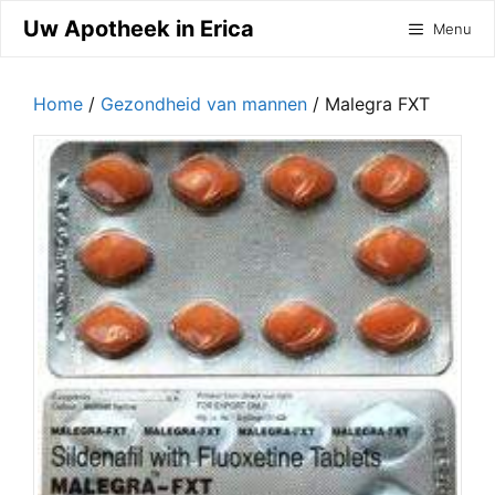
Ga
Uw Apotheek in Erica
Menu
naar
de
inhoud
Home
/
Gezondheid van mannen
/ Malegra FXT