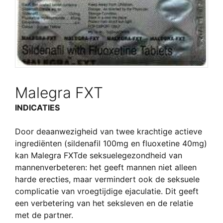
Malegra FXT
INDICATIES
Door de
aanwezigheid van twee
krachtige actieve
ingrediënten
(
sildenafil 100mg en
fluoxetine 40mg)
kan
Malegra FXT
de
seksuele
gezondheid
van
mannen
verbeteren
:
het
geeft
mannen
niet alleen
harde erecties
, maar vermindert ook
de
seksuele
complicatie
van vroegtijdige ejaculatie
.
Dit geeft
een verbetering
van het
seksleven
en
de relatie
met de partner
.