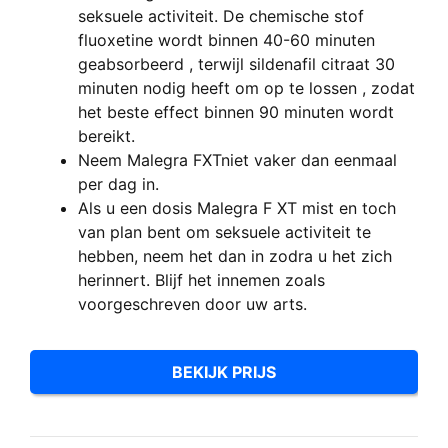
seksuele activiteit
.
De
chemische stof
fluoxetine
wordt
binnen
40-60 minuten
geabsorbeerd
, terwijl
sildenafil citraat
30
minuten nodig heeft om op te lossen
,
zodat
het beste effect
binnen 90 minuten
wordt
bereikt
.
Neem
Malegra FXT
niet
vaker
dan eenmaal
per dag
in
.
Als u
een dosis
Malegra F
XT
mist
en
toch
van
plan bent om
seksuele activiteit
te
hebben
,
neem het
dan in zodra
u het zich
herinnert
.
Blijf het
innemen zoals
voorgeschreven
door uw arts
.
BEKIJK PRIJS