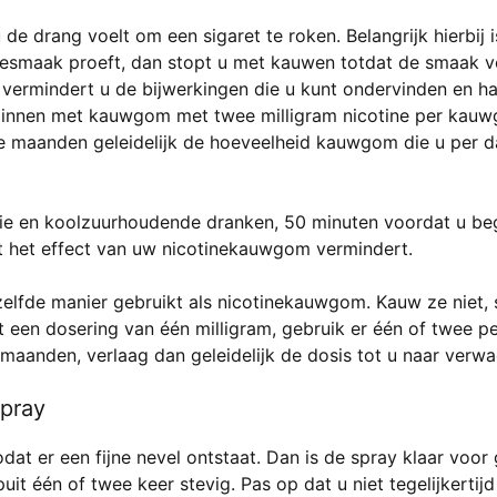
de drang voelt om een sigaret te roken. Belangrijk hierbi
nesmaak proeft, dan stopt u met kauwen totdat de smaak ve
vermindert u de bijwerkingen die u kunt ondervinden en h
eginnen met kauwgom met twee milligram nicotine per kau
e maanden geleidelijk de hoeveelheid kauwgom die u per da
ffie en koolzuurhoudende dranken, 50 minuten voordat u beg
het effect van uw nicotinekauwgom vermindert.
elfde manier gebruikt als nicotinekauwgom. Kauw ze niet, 
et een dosering van één milligram, gebruik er één of twee p
maanden, verlaag dan geleidelijk de dosis tot u naar verw
spray
odat er een fijne nevel ontstaat. Dan is de spray klaar voo
uit één of twee keer stevig. Pas op dat u niet tegelijkertij