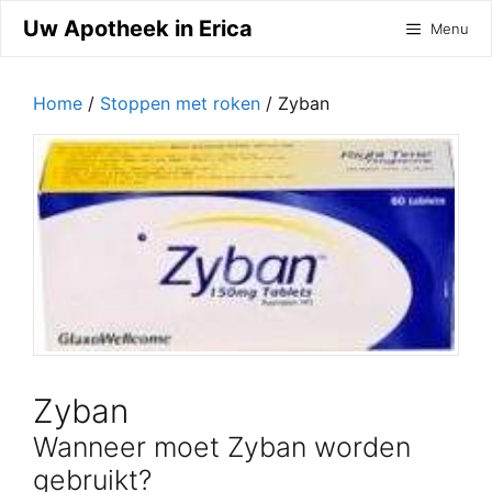
Ga
Uw Apotheek in Erica
Menu
naar
de
inhoud
Home
/
Stoppen met roken
/ Zyban
Zyban
Wanneer moet Zyban worden
gebruikt?