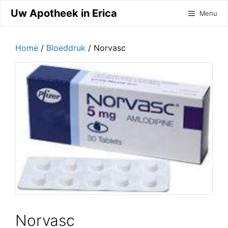
Ga
Uw Apotheek in Erica
Menu
naar
de
inhoud
Home
/
Bloeddruk
/ Norvasc
Norvasc