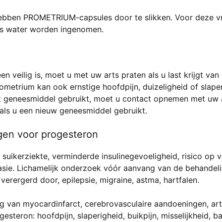
ebben PROMETRIUM-capsules door te slikken. Voor deze
as water worden ingenomen.
 veilig is, moet u met uw arts praten als u last krijgt va
Prometrium kan ook ernstige hoofdpijn, duizeligheid of slape
u dit geneesmiddel gebruikt, moet u contact opnemen met uw 
als u een nieuw geneesmiddel gebruikt.
en voor progesteron
, suikerziekte, verminderde insulinegevoeligheid, risico op 
lasie. Lichamelijk onderzoek vóór aanvang van de behandel
erergerd door, epilepsie, migraine, astma, hartfalen.
ng van myocardinfarct, cerebrovasculaire aandoeningen, ar
gesteron: hoofdpijn, slaperigheid, buikpijn, misselijkheid,