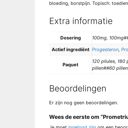
bloeding, borstpijn. Topisch: toedienin
Extra informatie
Dosering
100mg, 100mg#
Actief ingrediënt
Progesteron
,
Pr
120 pilules, 180 
Paquet
pillen##60 pille
Beoordelingen
Er zijn nog geen beoordelingen.
Wees de eerste om “Prometri
Je moet
ingelogd zijn
om een beoord