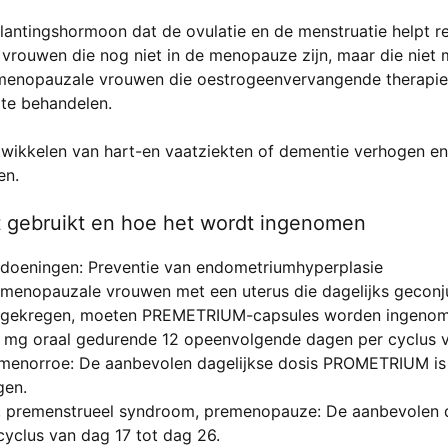
lantingshormoon dat de ovulatie en de menstruatie helpt r
vrouwen die nog niet in de menopauze zijn, maar die niet
stmenopauzale vrouwen die oestrogeenvervangende therapie 
 te behandelen.
twikkelen van hart-en vaatziekten of dementie verhogen e
en.
 gebruikt en hoe het wordt ingenomen
ndoeningen: Preventie van endometriumhyperplasie
menopauzale vrouwen met een uterus die dagelijks geconj
n gekregen, moeten PREMETRIUM-capsules worden ingenomen
0 mg oraal gedurende 12 opeenvolgende dagen per cyclus 
amenorroe: De aanbevolen dagelijkse dosis PROMETRIUM is
gen.
ie, premenstrueel syndroom, premenopauze: De aanbevolen d
yclus van dag 17 tot dag 26.