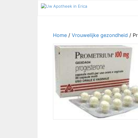
Ga
naar
de
inhoud
Home
/
Vrouwelijke gezondheid
/ P