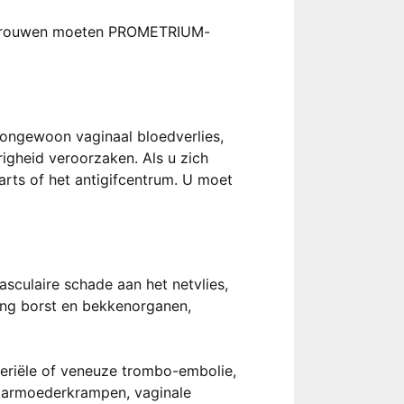
 vrouwen moeten PROMETRIUM-
n ongewoon vaginaal bloedverlies,
righeid veroorzaken. Als u zich
arts of het antigifcentrum. U moet
vasculaire schade aan het netvlies,
ing borst en bekkenorganen,
teriële of veneuze trombo-embolie,
 baarmoederkrampen, vaginale