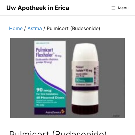
Ga
Uw Apotheek in Erica
Menu
naar
de
inhoud
Home
/
Astma
/ Pulmicort (Budesonide)
Pulmicort (Budesonide)