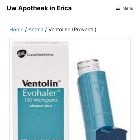
Ga
Uw Apotheek in Erica
Menu
naar
de
inhoud
Home
/
Astma
/ Ventoline (Proventil)