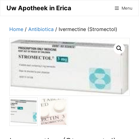
Ga
Uw Apotheek in Erica
Menu
naar
de
inhoud
Home
/
Antibiotica
/ Ivermectine (Stromectol)