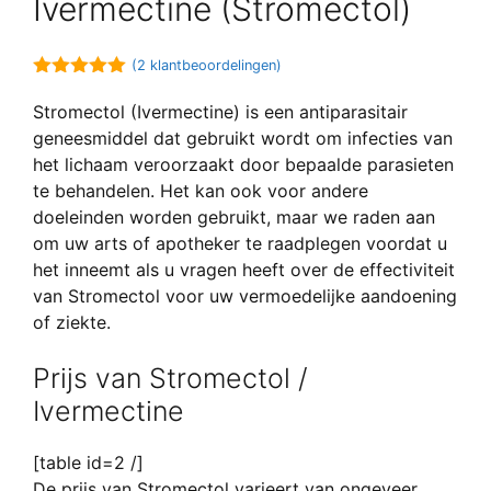
Ivermectine (Stromectol)
(
2
klantbeoordelingen)
5.00
van 5
Stromectol (Ivermectine) is een antiparasitair
geneesmiddel dat gebruikt wordt om infecties van
het lichaam veroorzaakt door bepaalde parasieten
te behandelen. Het kan ook voor andere
doeleinden worden gebruikt, maar we raden aan
om uw arts of apotheker te raadplegen voordat u
het inneemt als u vragen heeft over de effectiviteit
van Stromectol voor uw vermoedelijke aandoening
of ziekte.
Prijs van Stromectol /
Ivermectine
[table id=2 /]
De prijs van Stromectol varieert van ongeveer