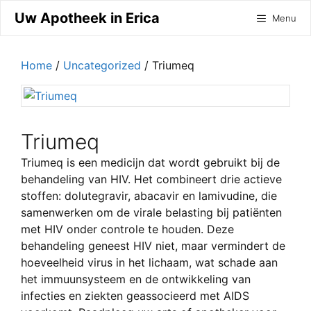
Ga
Uw Apotheek in Erica
Menu
naar
de
inhoud
Home
/
Uncategorized
/ Triumeq
Triumeq
Triumeq is een medicijn dat wordt gebruikt bij de
behandeling van HIV. Het combineert drie actieve
stoffen: dolutegravir, abacavir en lamivudine, die
samenwerken om de virale belasting bij patiënten
met HIV onder controle te houden. Deze
behandeling geneest HIV niet, maar vermindert de
hoeveelheid virus in het lichaam, wat schade aan
het immuunsysteem en de ontwikkeling van
infecties en ziekten geassocieerd met AIDS