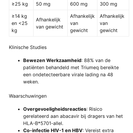
≥25 kg
50 mg
600 mg
300 mg
≥14 kg
Afhankelijk
Afhankelijk
Afhankelijk
en <25
van
van
van gewicht
kg
gewicht
gewicht
Klinische Studies
Bewezen Werkzaamheid
: 88% van de
patiënten behandeld met Triumeq bereikte
een ondetecteerbare virale lading na 48
weken.
Waarschuwingen
Overgevoeligheidsreacties
: Risico
gerelateerd aan abacavir bij dragers van het
HLA-B*5701-allel.
Co-infectie HIV-1 en HBV
: Vereist extra