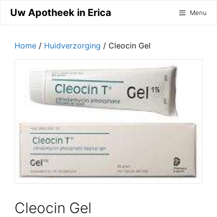
Ga
Uw Apotheek in Erica
Menu
naar
de
inhoud
Home
/
Huidverzorging
/ Cleocin Gel
Cleocin Gel