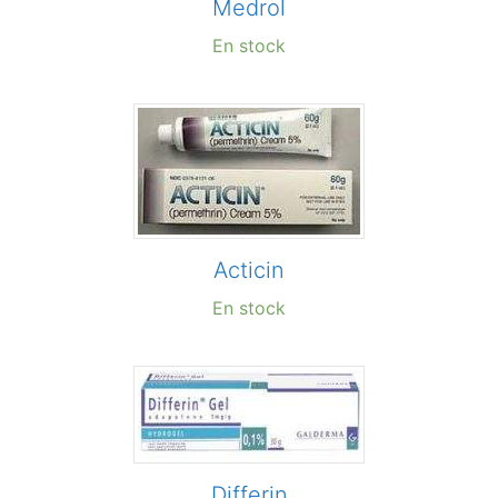
Medrol
En stock
Acticin
En stock
Differin