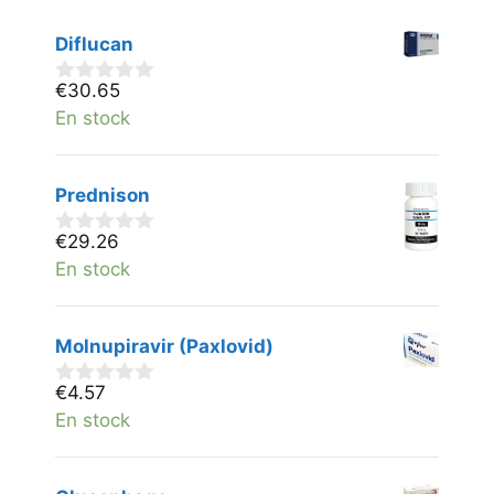
Diflucan
€
30.65
0
v
En stock
a
n
5
Prednison
€
29.26
0
v
En stock
a
n
5
Molnupiravir (Paxlovid)
€
4.57
0
v
En stock
a
n
5