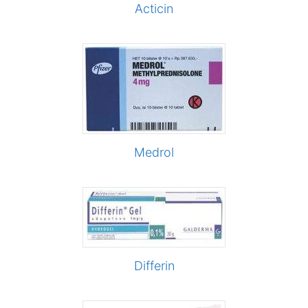
Acticin
Medrol
Differin