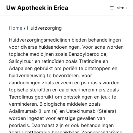
Ga
Uw Apotheek in Erica
Menu
naar
de
inhoud
Home
/ Huidverzorging
Huidverzorgingsmedicijnen bieden behandelingen
voor diverse huidaandoeningen. Voor acne worden
topische medicijnen zoals Benzoylperoxide,
Salicylzuur en retinoïden zoals Tretinoïne en
Adapaleen gebruikt om poriën te ontstoppen en
huidvernieuwing te bevorderen. Voor
aandoeningen zoals eczeem en psoriasis worden
topische steroïden en calcineurineremmers zoals
Tacrolimus gebruikt om ontstekingen en jeuk te
verminderen. Biologische middelen zoals
Adalimumab (Humira) en Ustekinumab (Stelara)
worden ingezet voor ernstige gevallen van
psoriasis. Daarnaast zijn er ook behandelingen
zoals lichttherapie beschikbaar. Zonnebrandcrème