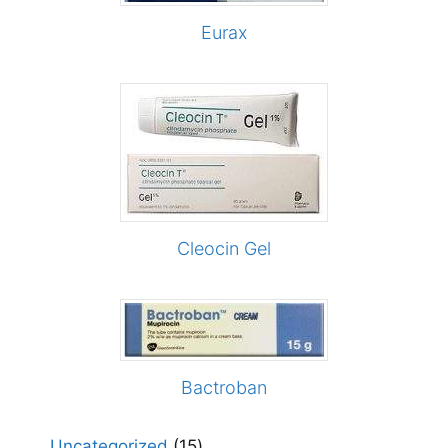
Eurax
Cleocin Gel
Bactroban
15
Uncategorized
15