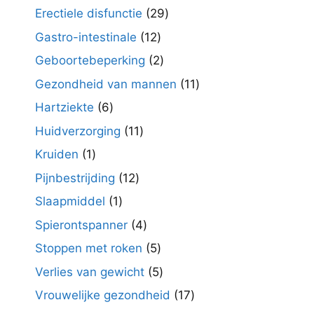
producten
29
Erectiele disfunctie
29
producten
12
Gastro-intestinale
12
producten
2
Geboortebeperking
2
producten
11
Gezondheid van mannen
11
producten
6
Hartziekte
6
producten
11
Huidverzorging
11
producten
1
Kruiden
1
product
12
Pijnbestrijding
12
producten
1
Slaapmiddel
1
product
4
Spierontspanner
4
producten
5
Stoppen met roken
5
producten
5
Verlies van gewicht
5
producten
17
Vrouwelijke gezondheid
17
producten