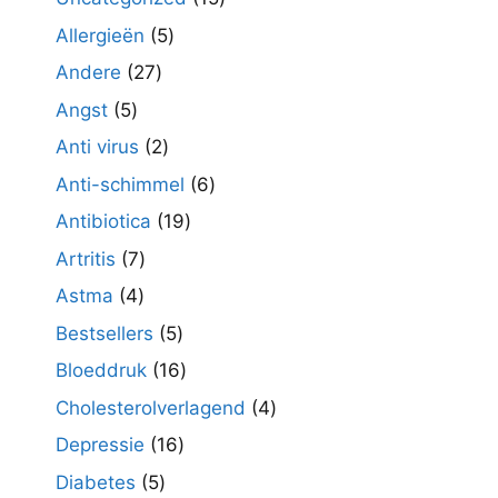
producten
5
Allergieën
5
producten
27
Andere
27
producten
5
Angst
5
producten
2
Anti virus
2
producten
6
Anti-schimmel
6
producten
19
Antibiotica
19
producten
7
Artritis
7
producten
4
Astma
4
producten
5
Bestsellers
5
producten
16
Bloeddruk
16
producten
4
Cholesterolverlagend
4
producten
16
Depressie
16
producten
5
Diabetes
5