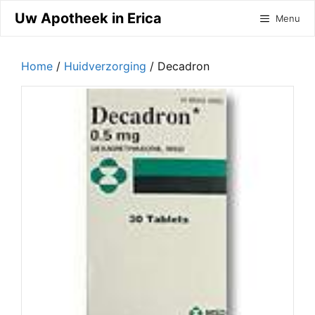
Ga
Uw Apotheek in Erica
Menu
naar
de
inhoud
Home
/
Huidverzorging
/ Decadron