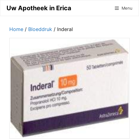
Ga
Uw Apotheek in Erica
Menu
naar
de
inhoud
Home
/
Bloeddruk
/ Inderal