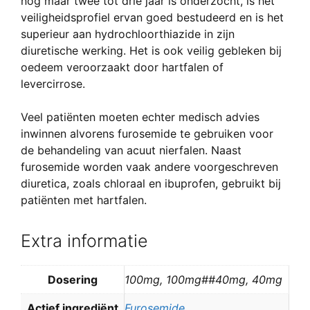
nog maar twee tot drie jaar is onderzocht, is het
veiligheidsprofiel ervan goed bestudeerd en is het
superieur aan hydrochloorthiazide in zijn
diuretische werking. Het is ook veilig gebleken bij
oedeem veroorzaakt door hartfalen of
levercirrose.
Veel patiënten moeten echter medisch advies
inwinnen alvorens furosemide te gebruiken voor
de behandeling van acuut nierfalen. Naast
furosemide worden vaak andere voorgeschreven
diuretica, zoals chloraal en ibuprofen, gebruikt bij
patiënten met hartfalen.
Extra informatie
Dosering
100mg, 100mg##40mg, 40mg
Actief ingrediënt
Furosemide