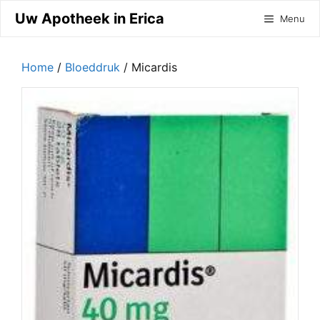
Ga
Uw Apotheek in Erica
Menu
naar
de
inhoud
Home
/
Bloeddruk
/ Micardis