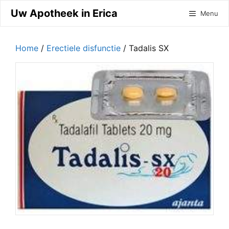
Ga
Uw Apotheek in Erica
Menu
naar
de
inhoud
Home
/
Erectiele disfunctie
/ Tadalis SX