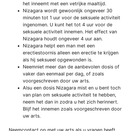
het inneemt
met een
vetrijke
maaltijd
.
Nizagara
wordt
gewoonlijk
ongeveer 30
minuten tot 1
uur voor
de seksuele
activiteit
ingenomen
.
U kunt het
tot 4 uur
voor de
seksuele activiteit
innemen
.
Het effect
van
Nizagara
houdt ongeveer
4 uur aan.
Nizagara
helpt een
man met een
erectiestoornis
alleen een erectie
te krijgen
als
hij seksueel
opgewonden
is.
Neem
niet meer dan
de aanbevolen dosis
of
vaker
dan eenmaal per dag
,
of zoals
voorgeschreven
door
uw arts
.
Als
u
een dosis
Nizagara
mist
en
u bent toch
van
plan om
seksuele activiteit
te hebben
,
neem het
dan in zodra
u het zich herinnert
.
Blijf het
innemen zoals voorgeschreven
door
uw arts
.
Neem
contact op met uw
arts als u vragen heeft