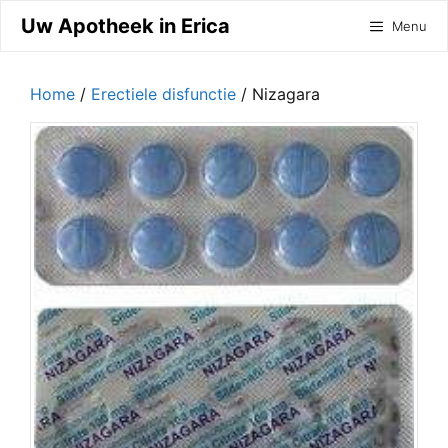
Ga
Uw Apotheek in Erica
Menu
naar
de
inhoud
Home
/
Erectiele disfunctie
/ Nizagara