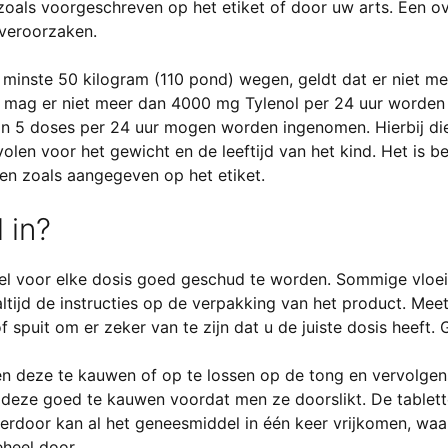
zoals voorgeschreven op het etiket of door uw arts. Een o
 veroorzaken.
 minste 50 kilogram (110 pond) wegen, geldt dat er niet m
mag er niet meer dan 4000 mg Tylenol per 24 uur worden 
dan 5 doses per 24 uur mogen worden ingenomen. Hierbij di
len voor het gewicht en de leeftijd van het kind. Het is b
en zoals aangegeven op het etiket.
 in?
del voor elke dosis goed geschud te worden. Sommige vloei
tijd de instructies op de verpakking van het product. Mee
 spuit om er zeker van te zijn dat u de juiste dosis heeft.
men deze te kauwen of op te lossen op de tong en vervolge
n deze goed te kauwen voordat men ze doorslikt. De tablet
rdoor kan al het geneesmiddel in één keer vrijkomen, waar
eheel door.