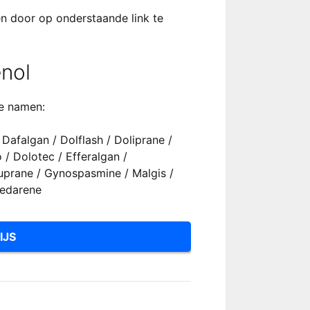
en door op onderstaande link te
nol
e namen:
 Dafalgan / Dolflash / Doliprane /
 / Dolotec / Efferalgan /
luprane / Gynospasmine / Malgis /
Sedarene
IJS