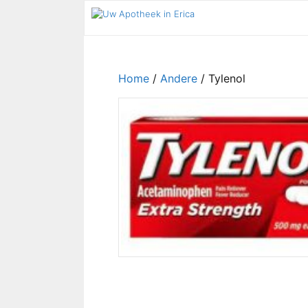
Ga
naar
de
inhoud
Home
/
Andere
/ Tylenol