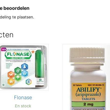
te beoordelen
eling te plaatsen.
cten
Flonase
En stock