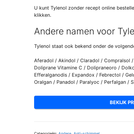
U kunt Tylenol zonder recept online bestell
klikken.
Andere namen voor Tyle
Tylenol staat ook bekend onder de volgend
Aferadol / Akindol / Claradol / Compralsol /
Doliprane Vitamine C / Dolipraneoro / Dolko
Efferalganodis / Expandox / Febrectol / Ge
Oralgan / Panadol / Paralyoc / Perfalgan / 
BEKIJK PR
Categorieën:
Andere
,
Anti-schimmel