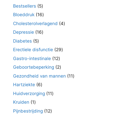
producten
5
Bestsellers
5
producten
16
Bloeddruk
16
producten
4
Cholesterolverlagend
4
producten
16
Depressie
16
producten
5
Diabetes
5
producten
29
Erectiele disfunctie
29
producten
12
Gastro-intestinale
12
producten
2
Geboortebeperking
2
producten
11
Gezondheid van mannen
11
producten
6
Hartziekte
6
producten
11
Huidverzorging
11
producten
1
Kruiden
1
product
12
Pijnbestrijding
12