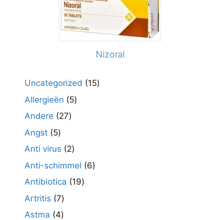
Nizoral
15
Uncategorized
15
producten
5
Allergieën
5
producten
27
Andere
27
producten
5
Angst
5
producten
2
Anti virus
2
producten
6
Anti-schimmel
6
producten
19
Antibiotica
19
producten
7
Artritis
7
producten
4
Astma
4