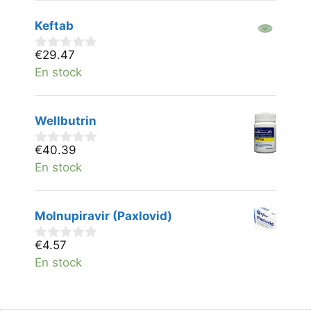
5
Keftab
€
29.47
0
v
En stock
a
n
5
Wellbutrin
€
40.39
0
v
En stock
a
n
5
Molnupiravir (Paxlovid)
€
4.57
0
v
En stock
a
n
5