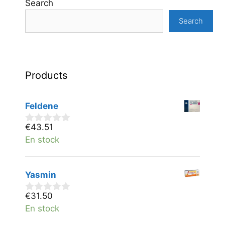
Search
Search
Products
Feldene
€
43.51
0
v
En stock
a
n
5
Yasmin
€
31.50
0
v
En stock
a
n