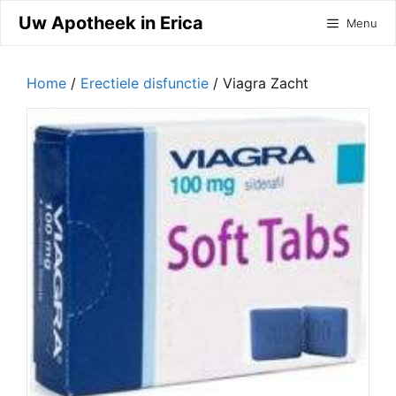
Ga
Uw Apotheek in Erica
Menu
naar
de
inhoud
Home
/
Erectiele disfunctie
/ Viagra Zacht