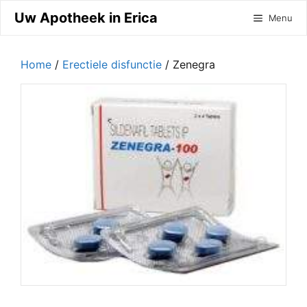
Ga
Uw Apotheek in Erica
Menu
naar
de
inhoud
Home
/
Erectiele disfunctie
/ Zenegra