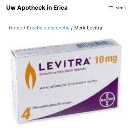
Ga
Uw Apotheek in Erica
Menu
naar
de
inhoud
Home
/
Erectiele disfunctie
/ Merk Levitra