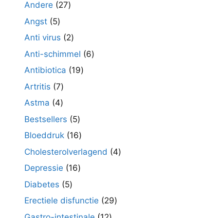
producten
27
Andere
27
producten
5
Angst
5
producten
2
Anti virus
2
producten
6
Anti-schimmel
6
producten
19
Antibiotica
19
producten
7
Artritis
7
producten
4
Astma
4
producten
5
Bestsellers
5
producten
16
Bloeddruk
16
producten
4
Cholesterolverlagend
4
producten
16
Depressie
16
producten
5
Diabetes
5
producten
29
Erectiele disfunctie
29
producten
12
Gastro-intestinale
12