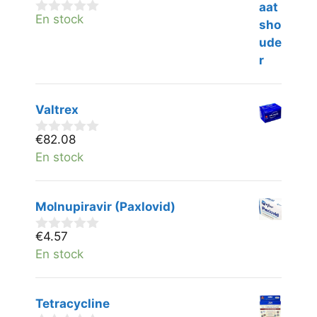
En stock
0
v
a
n
5
Valtrex
€
82.08
0
v
En stock
a
n
5
Molnupiravir (Paxlovid)
€
4.57
0
v
En stock
a
n
5
Tetracycline