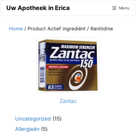
Ga
Uw Apotheek in Erica
Menu
naar
de
inhoud
Home
/ Product Actief ingrediënt / Ranitidine
Zantac
15
Uncategorized
15
producten
5
Allergieën
5