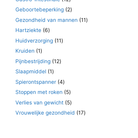
producten
2
Geboortebeperking
2
producten
11
Gezondheid van mannen
11
producten
6
Hartziekte
6
producten
11
Huidverzorging
11
producten
1
Kruiden
1
product
12
Pijnbestrijding
12
producten
1
Slaapmiddel
1
product
4
Spierontspanner
4
producten
5
Stoppen met roken
5
producten
5
Verlies van gewicht
5
producten
17
Vrouwelijke gezondheid
17
producten