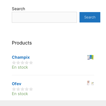
Search
Search
Products
Champix
En stock
0
v
a
n
Ofev
5
En stock
0
v
a