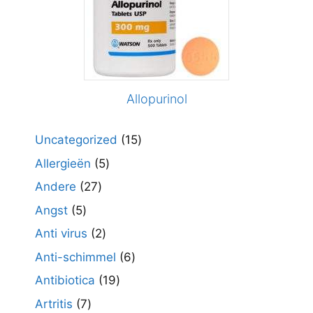
Allopurinol
15
Uncategorized
15
producten
5
Allergieën
5
producten
27
Andere
27
producten
5
Angst
5
producten
2
Anti virus
2
producten
6
Anti-schimmel
6
producten
19
Antibiotica
19
producten
7
Artritis
7