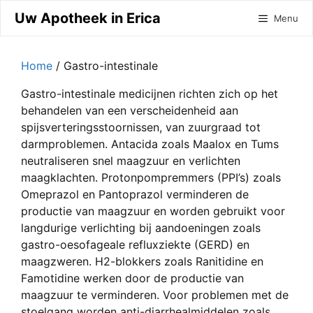
Ga
Uw Apotheek in Erica
Menu
naar
de
inhoud
Home
/ Gastro-intestinale
Gastro-intestinale medicijnen richten zich op het
behandelen van een verscheidenheid aan
spijsverteringsstoornissen, van zuurgraad tot
darmproblemen. Antacida zoals Maalox en Tums
neutraliseren snel maagzuur en verlichten
maagklachten. Protonpompremmers (PPI’s) zoals
Omeprazol en Pantoprazol verminderen de
productie van maagzuur en worden gebruikt voor
langdurige verlichting bij aandoeningen zoals
gastro-oesofageale refluxziekte (GERD) en
maagzweren. H2-blokkers zoals Ranitidine en
Famotidine werken door de productie van
maagzuur te verminderen. Voor problemen met de
stoelgang worden anti-diarrhealmiddelen zoals