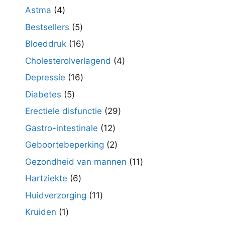
producten
4
Astma
4
producten
5
Bestsellers
5
producten
16
Bloeddruk
16
producten
4
Cholesterolverlagend
4
producten
16
Depressie
16
producten
5
Diabetes
5
producten
29
Erectiele disfunctie
29
producten
12
Gastro-intestinale
12
producten
2
Geboortebeperking
2
producten
11
Gezondheid van mannen
11
producten
6
Hartziekte
6
producten
11
Huidverzorging
11
producten
1
Kruiden
1
product