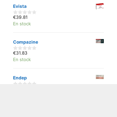
5
Evista
€
39.81
0
v
En stock
a
n
5
Compazine
€
31.83
0
v
En stock
a
n
5
Endep
€
35.61
0
v
En stock
a
n
5
Lasix