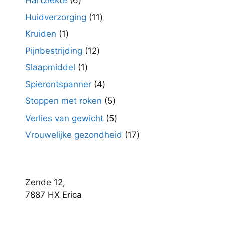
Hartziekte
6
producten
11
Huidverzorging
11
producten
1
Kruiden
1
product
12
Pijnbestrijding
12
producten
1
Slaapmiddel
1
product
4
Spierontspanner
4
producten
5
Stoppen met roken
5
producten
5
Verlies van gewicht
5
producten
17
Vrouwelijke gezondheid
17
producten
Zende 12,
7887 HX Erica