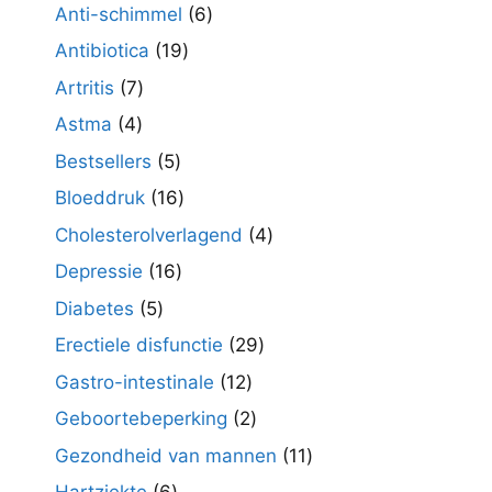
producten
6
Anti-schimmel
6
producten
19
Antibiotica
19
producten
7
Artritis
7
producten
4
Astma
4
producten
5
Bestsellers
5
producten
16
Bloeddruk
16
producten
4
Cholesterolverlagend
4
producten
16
Depressie
16
producten
5
Diabetes
5
producten
29
Erectiele disfunctie
29
producten
12
Gastro-intestinale
12
producten
2
Geboortebeperking
2
producten
11
Gezondheid van mannen
11
producten
6