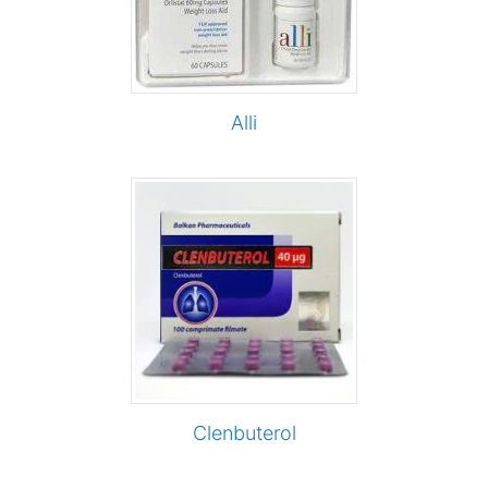
Alli
Сlenbuterol