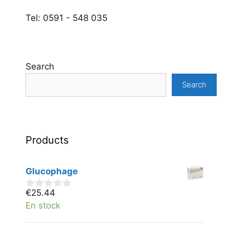
Tel: 0591 - 548 035
Search
Search
Products
Glucophage
€
25.44
0
v
En stock
a
n