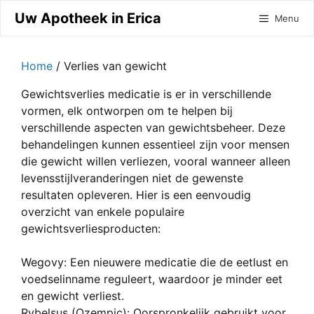
Ga
Uw Apotheek in Erica
Menu
naar
de
inhoud
Home
/ Verlies van gewicht
Gewichtsverlies medicatie is er in verschillende
vormen, elk ontworpen om te helpen bij
verschillende aspecten van gewichtsbeheer. Deze
behandelingen kunnen essentieel zijn voor mensen
die gewicht willen verliezen, vooral wanneer alleen
levensstijlveranderingen niet de gewenste
resultaten opleveren. Hier is een eenvoudig
overzicht van enkele populaire
gewichtsverliesproducten:
Wegovy: Een nieuwere medicatie die de eetlust en
voedselinname reguleert, waardoor je minder eet
en gewicht verliest.
Rybelsus (Ozempic): Oorspronkelijk gebruikt voor