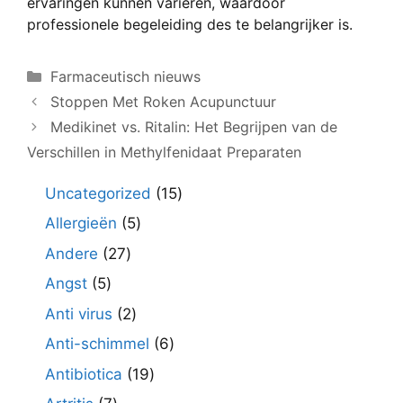
ervaringen kunnen variëren, waardoor
professionele begeleiding des te belangrijker is.
Categorieën
Farmaceutisch nieuws
Stoppen Met Roken Acupunctuur
Medikinet vs. Ritalin: Het Begrijpen van de
Verschillen in Methylfenidaat Preparaten
15
Uncategorized
15
producten
5
Allergieën
5
producten
27
Andere
27
producten
5
Angst
5
producten
2
Anti virus
2
producten
6
Anti-schimmel
6
producten
19
Antibiotica
19
producten