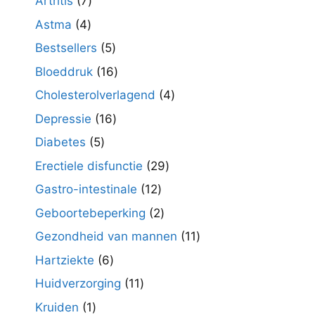
7
Artritis
7
producten
4
Astma
4
producten
5
Bestsellers
5
producten
16
Bloeddruk
16
producten
4
Cholesterolverlagend
4
producten
16
Depressie
16
producten
5
Diabetes
5
producten
29
Erectiele disfunctie
29
producten
12
Gastro-intestinale
12
producten
2
Geboortebeperking
2
producten
11
Gezondheid van mannen
11
producten
6
Hartziekte
6
producten
11
Huidverzorging
11
producten
1
Kruiden
1