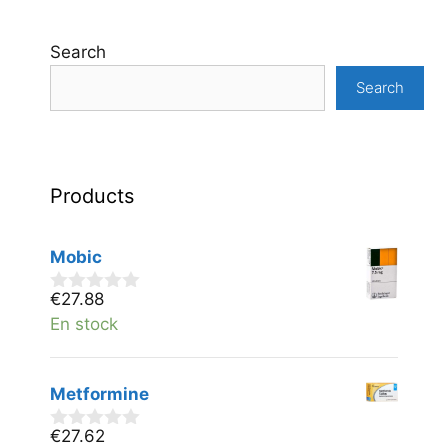
Search
Search
Products
Mobic
€
27.88
0
v
En stock
a
n
5
Metformine
€
27.62
0