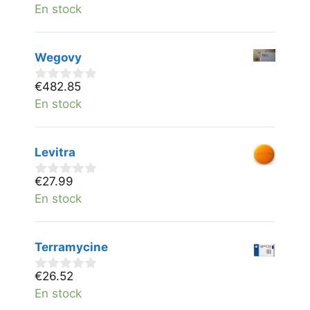
v
En stock
a
n
5
Wegovy
€
482.85
0
v
En stock
a
n
5
Levitra
€
27.99
0
v
En stock
a
n
5
Terramycine
€
26.52
0
v
En stock
a