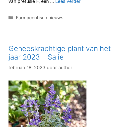
van prefusie F, een …
Lees verder
Categorieën
Farmaceutisch nieuws
Geneeskrachtige plant van het
jaar 2023 – Salie
februari 18, 2023
door
author