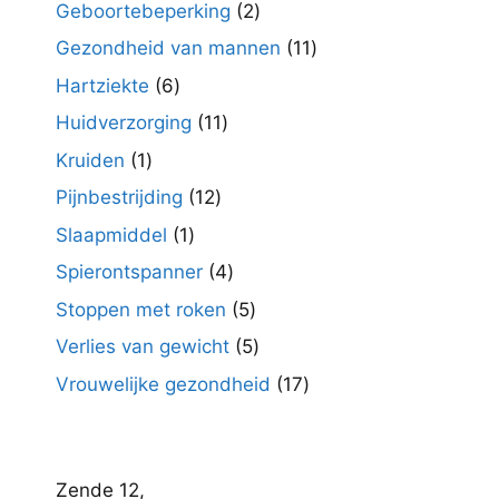
producten
2
Geboortebeperking
2
producten
11
Gezondheid van mannen
11
producten
6
Hartziekte
6
producten
11
Huidverzorging
11
producten
1
Kruiden
1
product
12
Pijnbestrijding
12
producten
1
Slaapmiddel
1
product
4
Spierontspanner
4
producten
5
Stoppen met roken
5
producten
5
Verlies van gewicht
5
producten
17
Vrouwelijke gezondheid
17
producten
Zende 12,