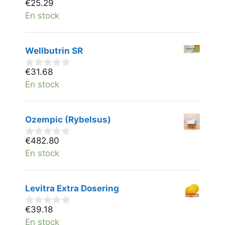
€
25.29
0
v
En stock
a
n
5
Wellbutrin SR
€
31.68
0
v
En stock
a
n
5
Ozempic (Rybelsus)
€
482.80
0
v
En stock
a
n
5
Levitra Extra Dosering
€
39.18
0
v
En stock