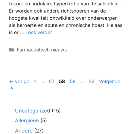
tekort en nodulaire hypertrofie van de schildklier.
Er worden ook andere richtsnoeren van de
hoogste kwaliteit ontwikkeld over onderwerpen
als beroerte en acute en chronische hoest. Helaas
is er …
Lees verder
Categorieën
Farmaceutisch nieuws
Pagina
Pagina
Pagina
Pagina
Pagina
←
vorige
1
…
57
58
59
…
62
Volgende
→
15
Uncategorized
15
producten
5
Allergieën
5
producten
27
Andere
27