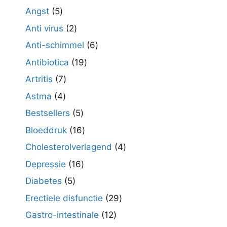
producten
5
Angst
5
producten
2
Anti virus
2
producten
6
Anti-schimmel
6
producten
19
Antibiotica
19
producten
7
Artritis
7
producten
4
Astma
4
producten
5
Bestsellers
5
producten
16
Bloeddruk
16
producten
4
Cholesterolverlagend
4
producten
16
Depressie
16
producten
5
Diabetes
5
producten
29
Erectiele disfunctie
29
producten
12
Gastro-intestinale
12