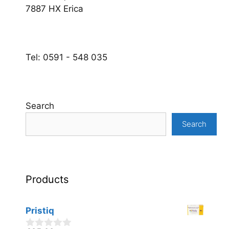
7887 HX Erica
Tel: 0591 - 548 035
Search
Search
Products
Pristiq