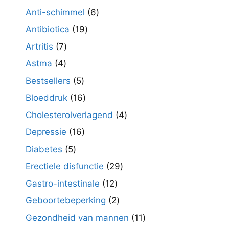
producten
6
Anti-schimmel
6
producten
19
Antibiotica
19
producten
7
Artritis
7
producten
4
Astma
4
producten
5
Bestsellers
5
producten
16
Bloeddruk
16
producten
4
Cholesterolverlagend
4
producten
16
Depressie
16
producten
5
Diabetes
5
producten
29
Erectiele disfunctie
29
producten
12
Gastro-intestinale
12
producten
2
Geboortebeperking
2
producten
11
Gezondheid van mannen
11