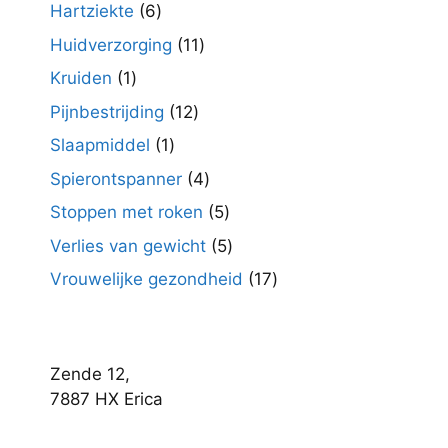
producten
6
Hartziekte
6
producten
11
Huidverzorging
11
producten
1
Kruiden
1
product
12
Pijnbestrijding
12
producten
1
Slaapmiddel
1
product
4
Spierontspanner
4
producten
5
Stoppen met roken
5
producten
5
Verlies van gewicht
5
producten
17
Vrouwelijke gezondheid
17
producten
Zende 12,
7887 HX Erica