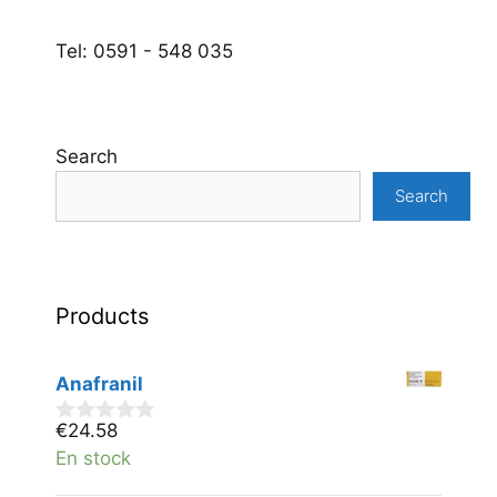
Tel: 0591 - 548 035
Search
Search
Products
Anafranil
€
24.58
0
v
En stock
a
n