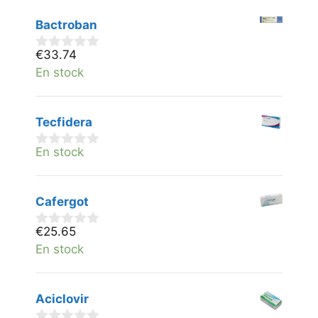
5
Bactroban
€
33.74
0
v
En stock
a
n
5
Tecfidera
En stock
0
v
a
n
Cafergot
5
€
25.65
0
v
En stock
a
n
5
Aciclovir