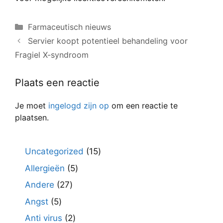
Categorieën
Farmaceutisch nieuws
Servier koopt potentieel behandeling voor
Fragiel X-syndroom
Plaats een reactie
Je moet
ingelogd zijn op
om een reactie te
plaatsen.
15
Uncategorized
15
producten
5
Allergieën
5
producten
27
Andere
27
producten
5
Angst
5
producten
2
Anti virus
2