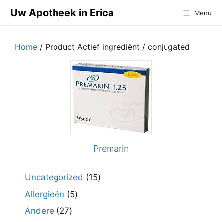
Ga
Uw Apotheek in Erica
Menu
naar
de
inhoud
Home
/ Product Actief ingrediënt / conjugated
Premarin
15
Uncategorized
15
producten
5
Allergieën
5
producten
27
Andere
27