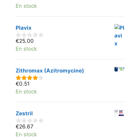
v
En stock
a
n
5
Plavix
€
25.00
0
v
En stock
a
n
5
Zithromax (Azitromycine)
€
0.51
4.00
van
5
En stock
Zestril
€
26.67
0
v
En stock
a