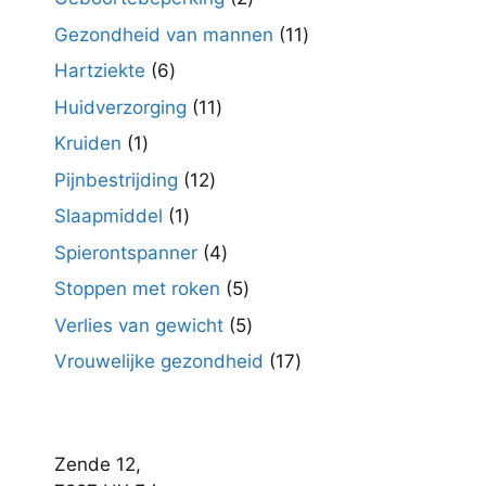
producten
11
Gezondheid van mannen
11
producten
6
Hartziekte
6
producten
11
Huidverzorging
11
producten
1
Kruiden
1
product
12
Pijnbestrijding
12
producten
1
Slaapmiddel
1
product
4
Spierontspanner
4
producten
5
Stoppen met roken
5
producten
5
Verlies van gewicht
5
producten
17
Vrouwelijke gezondheid
17
producten
Zende 12,