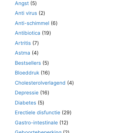
producten
5
Angst
5
producten
2
Anti virus
2
producten
6
Anti-schimmel
6
producten
19
Antibiotica
19
producten
7
Artritis
7
producten
4
Astma
4
producten
5
Bestsellers
5
producten
16
Bloeddruk
16
producten
4
Cholesterolverlagend
4
producten
16
Depressie
16
producten
5
Diabetes
5
producten
29
Erectiele disfunctie
29
producten
12
Gastro-intestinale
12
producten
2
Geboortebeperking
2