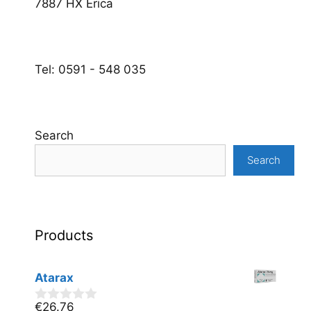
7887 HX Erica
Tel: 0591 - 548 035
Search
Search
Products
Atarax
€
26.76
0